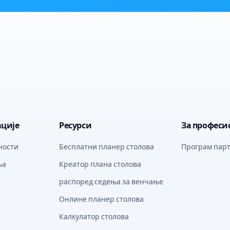
ције
Ресурси
За професи
ности
Бесплатни планер столова
Програм парт
ња
Креатор плана столова
распоред седења за венчање
Онлине планер столова
Калкулатор столова