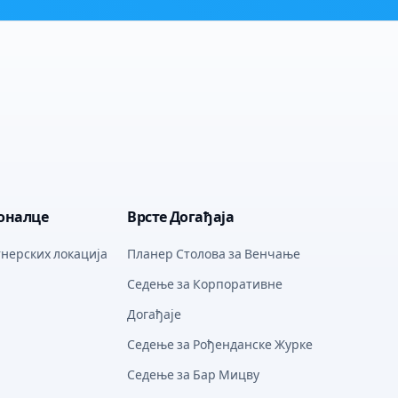
оналце
Врсте Догађаја
нерских локација
Планер Столова за Венчање
Седење за Корпоративне
Догађаје
Седење за Рођенданске Журке
Седење за Бар Мицву