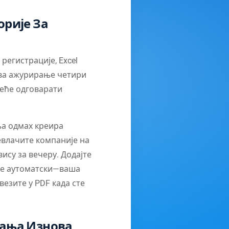
орије За
егистрације, Excel
ева ажурирање четири
еће одговарати
ња одмах креира
ревлачите компаније на
ису за вечеру. Додајте
све аутоматски—ваша
везите у PDF када сте
њања Изнова