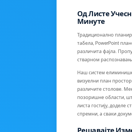
Од Листе Учесн
Минуте
Традиционално планира
табела, PowerPoint пла
различита фајла. Проп
стварном распознавањ
Наш систем елиминише 
визуелни план простори
различите столове. Мењ
позоришне области, шт
листа гостију, доделе 
спремни, а сваки доку
Решавајте Изм