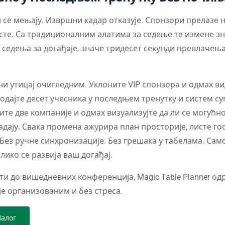
 се мењају. Извршни кадар отказује. Спонзори прелазе 
сте. Са традиционалним алатима за седење те измене з
седења за догађаје, значе тридесет секунди превлачењ
и утицај очигледним. Уклоните VIP спонзора и одмах вид
одајте десет учесника у последњем тренутку и систем с
ите две компаније и одмах визуализујте да ли се могућ
ају. Свака промена ажурира план просторије, листе гос
Без ручне синхронизације. Без грешака у табелама. Сам
лико се развија ваш догађај.
и до вишедневних конференција, Magic Table Planner о
е организованим и без стреса.
Налог