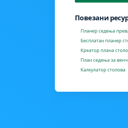
Повезани ресу
Планер седења пре
Бесплатан планер с
Креатор плана стол
План седења за вен
Калкулатор столова