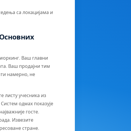
седења са локацијама и
 Основних
тwоркинг. Ваш главни
ата. Ваш продајни тим
ати намерно, не
е листу учесника из
 Систем одмах показује
најважније госте.
рада. Извезите
ресоване стране.