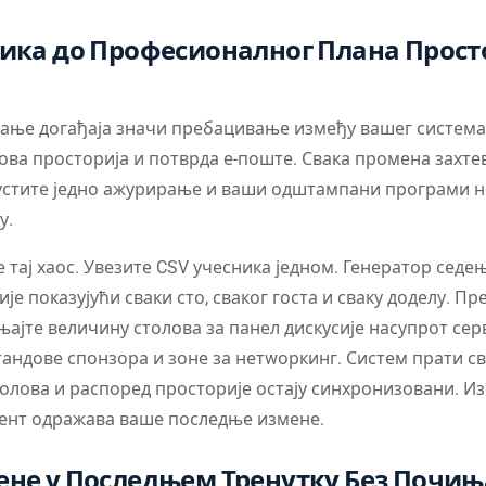
ика до Професионалног Плана Прост
ње догађаја значи пребацивање између вашег система р
нова просторија и потврда е-поште. Свака промена захт
устите једно ажурирање и ваши одштампани програми н
у.
тај хаос. Увезите CSV учесника једном. Генератор седе
је показујући сваки сто, сваког госта и сваку доделу. П
ајте величину столова за панел дискусије насупрот серв
андове спонзора и зоне за нетwоркинг. Систем прати 
столова и распоред просторије остају синхронизовани. Из
мент одражава ваше последње измене.
ене у Последњем Тренутку Без Почи