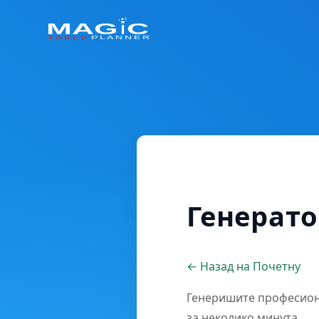
Генерато
← Назад на Почетну
Генеришите професиона
за неколико минута.