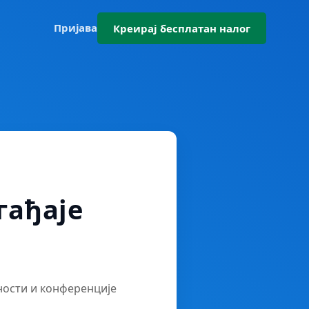
Пријава
Креирај бесплатан налог
гађаје
ности и конференције