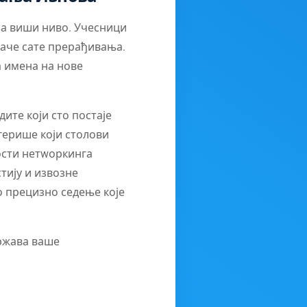
на виши ниво. Учесници
наче сате прерађивања.
а имена на нове
ите који сто постаје
угерише који столови
ности нетwоркинга
тију и извозне
о прецизно седење које
држава ваше