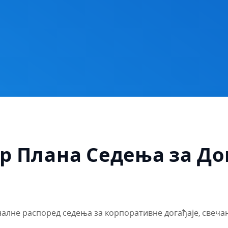
р Плана Седења за До
лне распоред седења за корпоративне догађаје, свеча