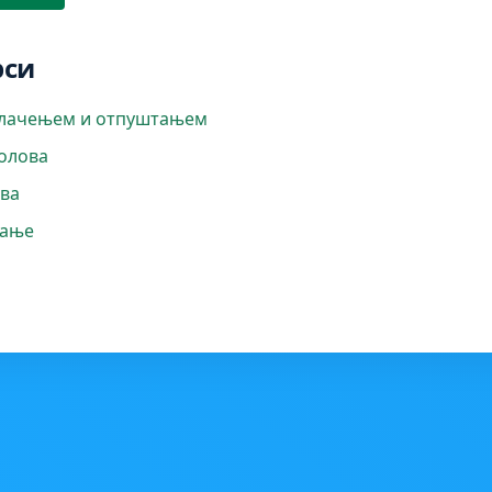
рси
влачењем и отпуштањем
толова
ова
чање