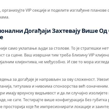
, организујте VIP секције и поделите изглађене планове 
нама.
онални Догађаји Захтевају Више Од
е
ије само уклапање људи за столове. То је стратешки не
ст са сцене. Ваш извршни тим треба близину VIP клијен
јалним клијентима, не међусобно. И све то мора изглед
дења за догађаје је направљен за ову сложеност. Увезит
панија, титулама и нивоима спонзорства већ означеним.
ори имају врхунску видљивост и да ли случајно изолијете 
де, не сате. Тестирајте више конфигурација без губитка 
 просторија које ће импресионирати локације и заинте