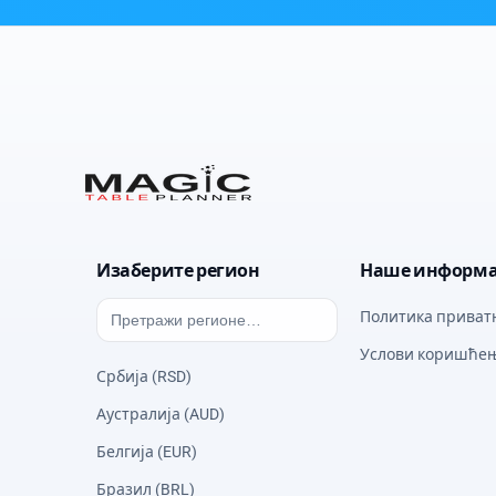
Изаберите регион
Наше информа
Политика приват
Услови коришће
Србија (RSD)
Аустралија (AUD)
Белгија (EUR)
Бразил (BRL)