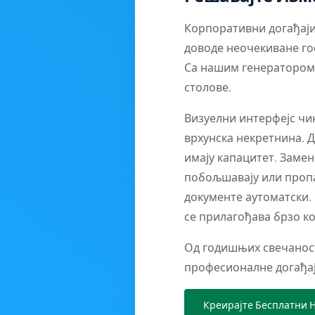
Корпоративни догађаји
доводе неочекиване го
Са нашим генератором 
столове.
Визуелни интерфејс чин
врхунска некретнина. Д
имају капацитет. Замен
побољшавају или пропад
документе аутоматски. 
се прилагођава брзо ко
Од годишњих свечаност
професионалне догађај
Креирајте Бесплатни 