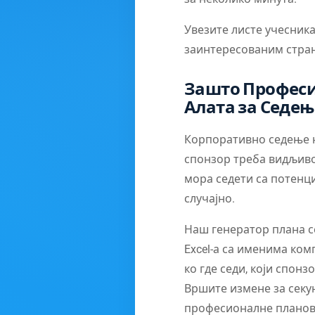
Увезите листе учесника
заинтересованим стра
Зашто Професи
Алата за Седењ
Корпоративно седење н
спонзор треба видљиво
мора седети са потенци
случајно.
Наш генератор плана се
Excel-а са именима ком
ко где седи, који спонз
Вршите измене за секун
професионалне планове