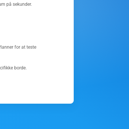
 rum på sekunder.
anner for at teste
cifikke borde.