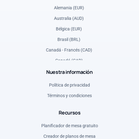
Alemania (EUR)
Australia (AUD)
Bélgica (EUR)
Brasil (BRL)
Canadá - Francés (CAD)
Canadá (CAD)
Nuestra información
Dinamarca (DKK)
España (EUR)
Política de privacidad
Estados Unidos (USD)
Términos y condiciones
Francia (EUR)
Recursos
Grecia (EUR)
Italia (EUR)
Planificador de mesa gratuito
Noruega (NOK)
Creador de planos de mesa