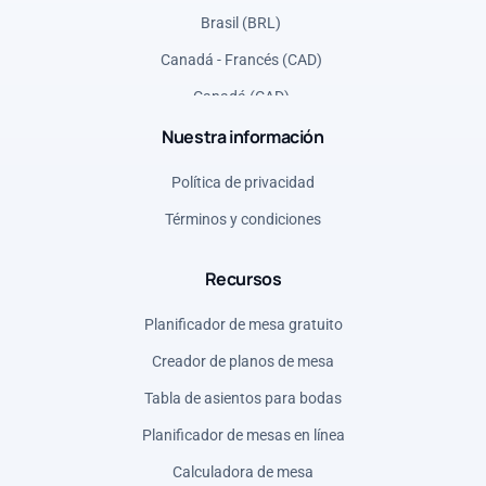
Brasil (BRL)
Canadá - Francés (CAD)
Canadá (CAD)
Nuestra información
Dinamarca (DKK)
España (EUR)
Política de privacidad
Estados Unidos (USD)
Términos y condiciones
Francia (EUR)
Recursos
Grecia (EUR)
Italia (EUR)
Planificador de mesa gratuito
Noruega (NOK)
Creador de planos de mesa
Polonia (PLN)
Tabla de asientos para bodas
Reino Unido (GBP)
Planificador de mesas en línea
Rumania (RON)
Calculadora de mesa