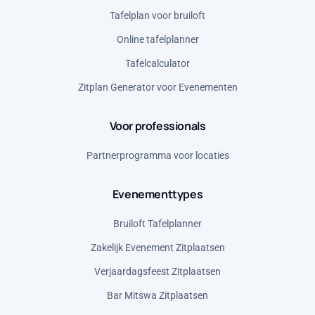
Servië (RSD)
Tafelplan voor bruiloft
Spanje (EUR)
Online tafelplanner
Verenigd Koninkrijk (GBP)
Tafelcalculator
Verenigde Staten (USD)
Zitplan Generator voor Evenementen
Voor professionals
Partnerprogramma voor locaties
Evenementtypes
Bruiloft Tafelplanner
Zakelijk Evenement Zitplaatsen
Verjaardagsfeest Zitplaatsen
Bar Mitswa Zitplaatsen