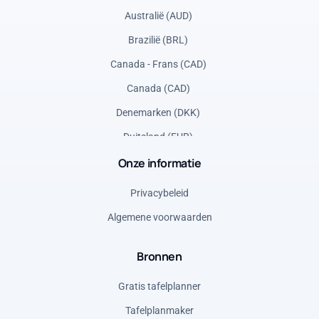
Australië (AUD)
Brazilië (BRL)
Canada - Frans (CAD)
Canada (CAD)
Denemarken (DKK)
Duitsland (EUR)
Onze informatie
Frankrijk (EUR)
Griekenland (EUR)
Privacybeleid
Italië (EUR)
Algemene voorwaarden
Mexico (MXN)
Bronnen
Noorwegen (NOK)
Polen (PLN)
Gratis tafelplanner
Roemenië (RON)
Tafelplanmaker