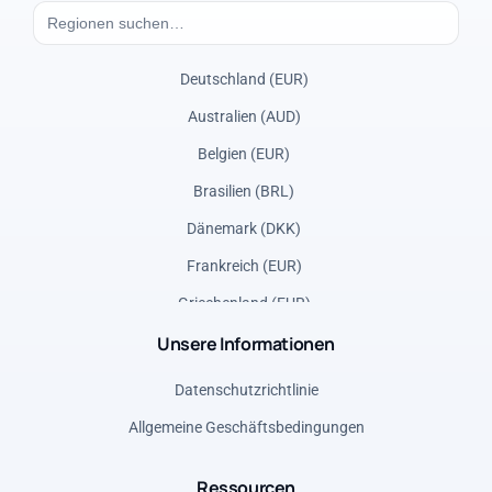
Deutschland (EUR)
Australien (AUD)
Belgien (EUR)
Brasilien (BRL)
Dänemark (DKK)
Frankreich (EUR)
Griechenland (EUR)
Unsere Informationen
Italien (EUR)
Kanada - Französisch (CAD)
Datenschutzrichtlinie
Kanada (CAD)
Allgemeine Geschäftsbedingungen
Mexiko (MXN)
Ressourcen
Norwegen (NOK)