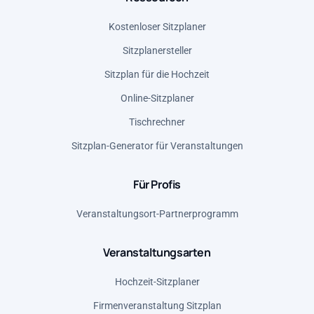
Polen (PLN)
Kostenloser Sitzplaner
Rumänien (RON)
Sitzplanersteller
Serbien (RSD)
Sitzplan für die Hochzeit
Spanien (EUR)
Online-Sitzplaner
Vereinigte Staaten (USD)
Tischrechner
Vereinigtes Königreich (GBP)
Sitzplan-Generator für Veranstaltungen
Für Profis
Veranstaltungsort-Partnerprogramm
Veranstaltungsarten
Hochzeit-Sitzplaner
Firmenveranstaltung Sitzplan