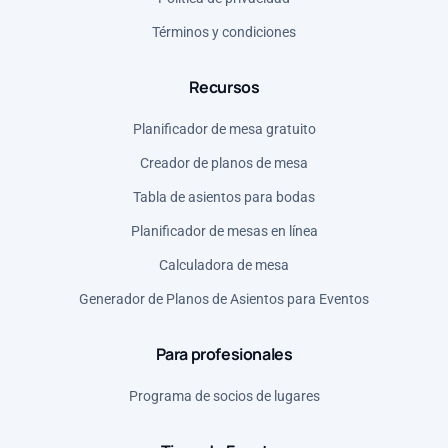
Francia (EUR)
Términos y condiciones
Grecia (EUR)
Recursos
Italia (EUR)
México (MXN)
Planificador de mesa gratuito
Noruega (NOK)
Creador de planos de mesa
Polonia (PLN)
Tabla de asientos para bodas
Reino Unido (GBP)
Planificador de mesas en línea
Rumanía (RON)
Calculadora de mesa
Serbia (RSD)
Generador de Planos de Asientos para Eventos
Para profesionales
Programa de socios de lugares