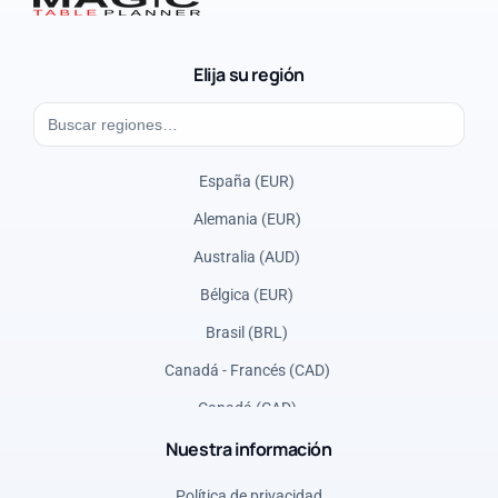
Elija su región
España (EUR)
Alemania (EUR)
Australia (AUD)
Bélgica (EUR)
Brasil (BRL)
Canadá - Francés (CAD)
Canadá (CAD)
Nuestra información
Dinamarca (DKK)
Estados Unidos (USD)
Política de privacidad